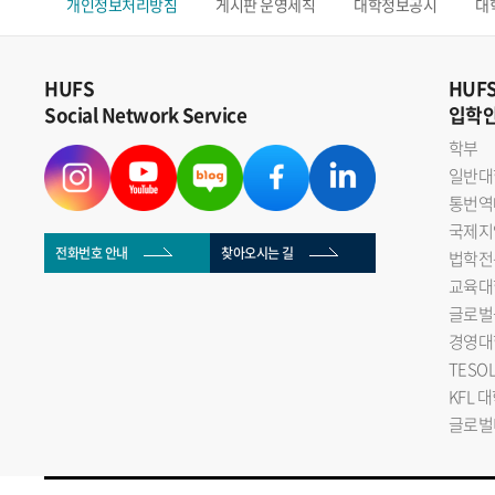
개인정보처리방침
게시판 운영세칙
대학정보공시
대
HUFS
HUF
Social Network Service
입학
학부
일반대
통번역
국제지
전화번호 안내
찾아오시는 길
법학전
교육대
글로벌
경영대
TESO
KFL 
글로벌