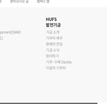
청
찾아오시는 길
캠퍼스 맵
HUFS
발전기금
nagement(OIAM)
기금 소개
C)
기부자 예우
명예의 전당
기금 소식
참여하기
기부·수혜 Stories
이달의 기부자