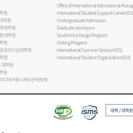
Office of International Admission & Ma
학원
International Student Support Center(ISS
대학원
Undergraduate Admission
역대학원
Graduate Admission
문대학원
Student Exchange Program
학원
Visiting Program
공공리더십대학원
International Summer Session(ISS)
학원
International Student Organization(ISO)
L 대학원
대학원
미디어커뮤니케이션대학원
대학 / 대학원