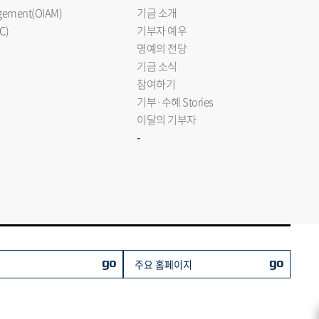
nagement(OIAM)
기금 소개
C)
기부자 예우
명예의 전당
기금 소식
참여하기
기부·수혜 Stories
이달의 기부자
-
go
go
주요 홈페이지