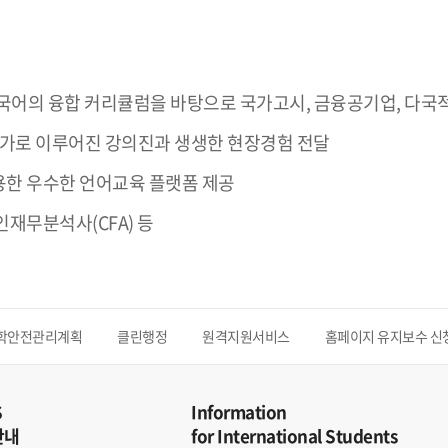
국어의 융합 커리큘럼을 바탕으로 국가고시, 금융공기업, 다국적
문가로 이루어진 강의진과 생생한 현장경험 전달
용한 우수한 언어교육 플랫폼 제공
인재무분석사(CFA) 등
학안전관리계획
클린행정
원격지원서비스
홈페이지 유지보수 신
S
Information
안내
for International Students