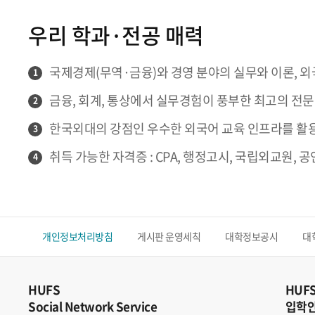
우리 학과·전공 매력
국제경제(무역·금융)와 경영 분야의 실무와 이론, 외
1
금융, 회계, 통상에서 실무경험이 풍부한 최고의 전
2
한국외대의 강점인 우수한 외국어 교육 인프라를 활
3
취득 가능한 자격증 : CPA, 행정고시, 국립외교원, 공
4
개인정보처리방침
게시판 운영세칙
대학정보공시
대
HUFS
HUF
Social Network Service
입학