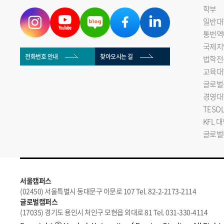
학부
일반대
통번역
국제지
전화번호 안내
찾아오시는 길
법학전
교육대
글로벌
경영대
TESO
KFL 
글로벌
서울캠퍼스
(02450) 서울특별시 동대문구 이문로 107 Tel. 82-2-2173-2114
글로벌캠퍼스
(17035) 경기도 용인시 처인구 모현읍 외대로 81 Tel. 031-330-4114