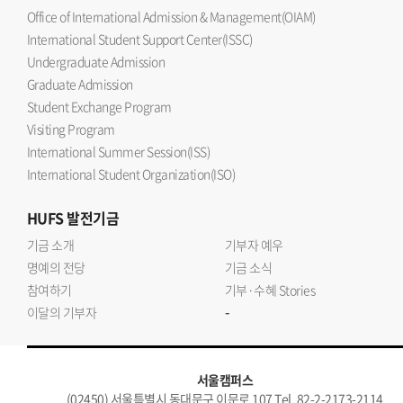
Office of International Admission & Management(OIAM)
International Student Support Center(ISSC)
Undergraduate Admission
Graduate Admission
Student Exchange Program
Visiting Program
International Summer Session(ISS)
International Student Organization(ISO)
HUFS
발전기금
기금 소개
기부자 예우
명예의 전당
기금 소식
참여하기
기부·수혜 Stories
-
이달의 기부자
서울캠퍼스
(02450) 서울특별시 동대문구 이문로 107 Tel. 82-2-2173-2114