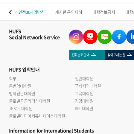
 맵
개인정보처리방침
게시판 운영세칙
대학정보공시
대학
HUFS
Social Network Service
전화번호 안내
찾아오시는 길
HUFS
입학안내
학부
일반대학원
통번역대학원
국제지역대학원
법학전문대학원
교육대학원
글로벌공공리더십대학원
경영대학원
TESOL 대학원
KFL 대학원
글로벌미디어커뮤니케이션대학원
Information
for International Students