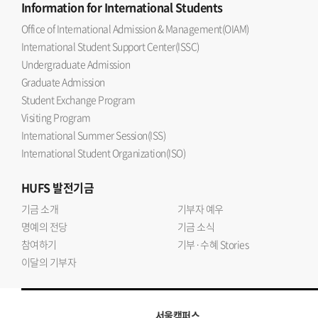
Information
for International Students
Office of International Admission & Management(OIAM)
International Student Support Center(ISSC)
Undergraduate Admission
Graduate Admission
Student Exchange Program
Visiting Program
International Summer Session(ISS)
International Student Organization(ISO)
HUFS
발전기금
기금 소개
기부자 예우
명예의 전당
기금 소식
참여하기
기부·수혜 Stories
이달의 기부자
서울캠퍼스