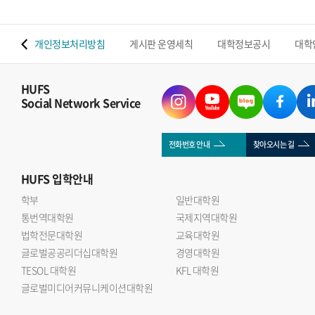
 맵
개인정보처리방침
게시판 운영세칙
대학정보공시
대학
HUFS
Social Network Service
전화번호 안내
찾아오시는 길
HUFS
입학안내
학부
일반대학원
통번역대학원
국제지역대학원
법학전문대학원
교육대학원
글로벌공공리더십대학원
경영대학원
TESOL 대학원
KFL 대학원
글로벌미디어커뮤니케이션대학원