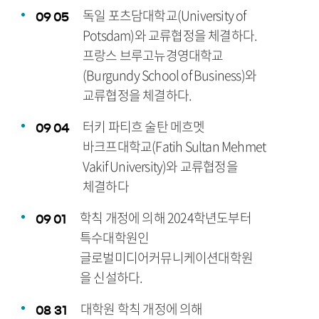
독일 포츠담대학교(University of
09
05
Potsdam)와 교류협정을 체결하다.
프랑스 브루고뉴경영대학교
(Burgundy School of Business)와
교류협정을 체결하다.
터키 파티흐 술탄 메흐멧
09
04
바크프대학교(Fatih Sultan Mehmet
Vakif University)와 교류협정을
체결하다
학칙 개정에 의해 2024학년도부터
09
01
특수대학원인
글로벌미디어커뮤니케이션대학원
을 신설하다.
대학원 학칙 개정에 의해
08
31