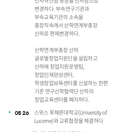
인사혁신팀 명칭을 인사팀으로
변경하다. 부속연구기관과
부속교육기관의 소속을
총장직속에서 산학연계부총장
산하로 편제변경하다.
산학연계부총장 산하
글로벌창업지원단을 설립하고
산하에 창업지원운영팀,
창업인재양성센터,
학생창업보육센터를 신설하는 한편
기존 연구산학협력단 산하의
창업교육센터를 폐지하다.
스위스 루체른대학교(University of
05
26
Lucerne)와 교류협정을 체결하다