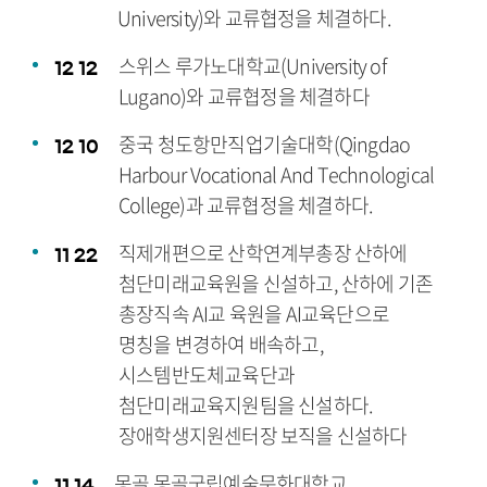
University)와 교류협정을 체결하다.
스위스 루가노대학교(University of
12
12
Lugano)와 교류협정을 체결하다
중국 청도항만직업기술대학(Qingdao
12
10
Harbour Vocational And Technological
College)과 교류협정을 체결하다.
직제개편으로 산학연계부총장 산하에
11
22
첨단미래교육원을 신설하고, 산하에 기존
총장직속 AI교 육원을 AI교육단으로
명칭을 변경하여 배속하고,
시스템반도체교육단과
첨단미래교육지원팀을 신설하다.
장애학생지원센터장 보직을 신설하다
몽골 몽골국립예술문화대학교
11
14