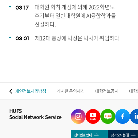
대학원 학칙 개정에 의해 2022학년도
03
17
후기부터 일반대학원에 AI융합학과를
신설하다.
제12대 총장에 박정운 박사가 취임하다
03
01
 맵
개인정보처리방침
게시판 운영세칙
대학정보공시
대학
HUFS
Social Network Service
전화번호 안내
찾아오시는 길