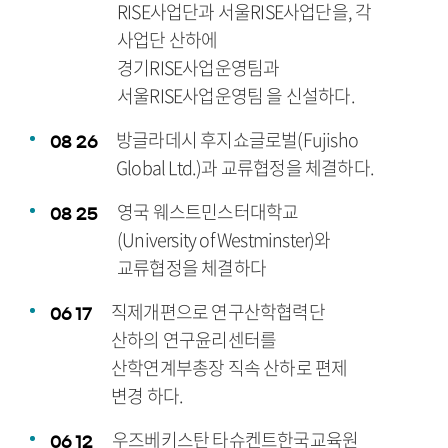
RISE사업단과 서울RISE사업단을, 각
사업단 산하에
경기RISE사업운영팀과
서울RISE사업운영팀 을 신설하다.
방글라데시 후지쇼글로벌(Fujisho
08
26
Global Ltd.)과 교류협정을 체결하다.
영국 웨스트민스터대학교
08
25
(University of Westminster)와
교류협정을 체결하다
직제개편으로 연구산학협력단
06
17
산하의 연구윤리센터를
산학연계부총장 직속 산하로 편제
변경 하다.
우즈베키스탄 타슈켄트한국교육원
06
12