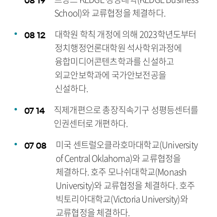
08
19
School)와 교류협정을 체결하다.
대학원 학칙 개정에 의해 2023학년도부터
08
12
정치행정언론대학원 석사학위과정에
융합미디어콘텐츠학과를 신설하고
외교안보학과에 국가안보전공을
신설하다.
직제개편으로 총장직속기구 성평등센터를
07
14
인권센터로 개편하다.
미국 센트럴오클라호마대학교(University
07
08
of Central Oklahoma)와 교류협정을
체결하다. 호주 모나쉬대학교(Monash
University)와 교류협정을 체결하다. 호주
빅토리아대학교(Victoria University)와
교류협정을 체결하다.