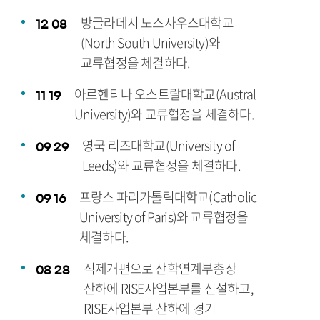
방글라데시 노스사우스대학교
12
08
(North South University)와
교류협정을 체결하다.
아르헨티나 오스트랄대학교(Austral
11
19
University)와 교류협정을 체결하다.
영국 리즈대학교(University of
09
29
Leeds)와 교류협정을 체결하다.
프랑스 파리가톨릭대학교(Catholic
09
16
University of Paris)와 교류협정을
체결하다.
직제개편으로 산학연계부총장
08
28
산하에 RISE사업본부를 신설하고,
RISE사업본부 산하에 경기