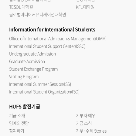
TESOL 대학원
KFL 대학원
글로벌미디어커뮤니케이션대학원
Information
for International Students
Office of International Admission & Management(OIAM)
International Student Support Center(ISSC)
Undergraduate Admission
Graduate Admission
Student Exchange Program
Visiting Program
International Summer Session(ISS)
International Student Organization(ISO)
HUFS
발전기금
기금 소개
기부자 예우
명예의 전당
기금 소식
참여하기
기부·수혜 Stories