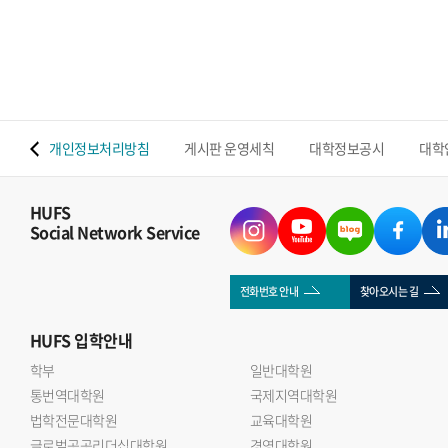
 맵
개인정보처리방침
게시판 운영세칙
대학정보공시
대학
HUFS
Social Network Service
전화번호 안내
찾아오시는 길
HUFS
입학안내
학부
일반대학원
통번역대학원
국제지역대학원
법학전문대학원
교육대학원
글로벌공공리더십대학원
경영대학원