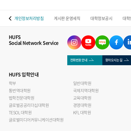
 맵
개인정보처리방침
게시판 운영세칙
대학정보공시
대학
HUFS
Social Network Service
전화번호 안내
찾아오시는 길
HUFS
입학안내
학부
일반대학원
통번역대학원
국제지역대학원
법학전문대학원
교육대학원
글로벌공공리더십대학원
경영대학원
TESOL 대학원
KFL 대학원
글로벌미디어커뮤니케이션대학원