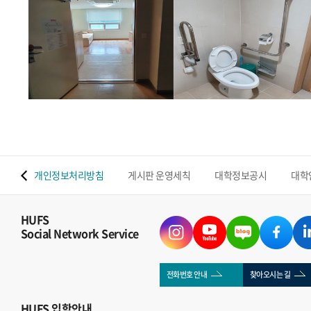
 맵
개인정보처리방침
게시판 운영세칙
대학정보공시
대학
HUFS
Social Network Service
전화번호 안내
찾아오시는 길
HUFS
입학안내